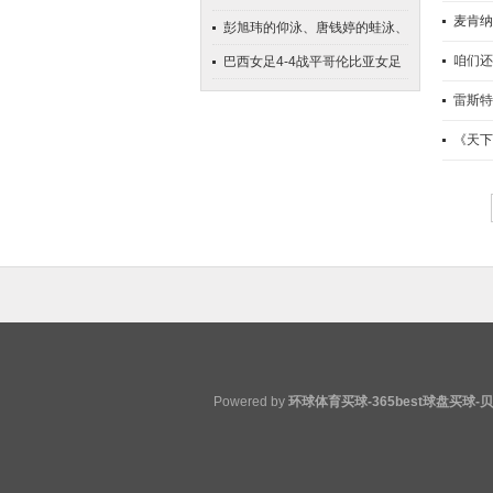
麦肯纳
育集锦
彭旭玮的仰泳、唐钱婷的蛙泳、
张雨霏的蝶泳体育集锦
咱们还
巴西女足4-4战平哥伦比亚女足
体育集锦
雷斯特
《天下
Powered by
环球体育买球-365best球盘买球-贝