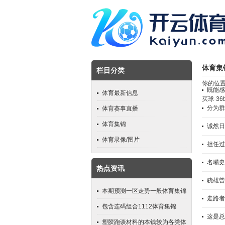
体育集
栏目分类
你的位
既能感
体育最新信息
买球-3
分为群
体育赛事直播
体育集锦
诚然日
体育录像/图片
担任过
名嘴史
热点资讯
骁雄曾
本期预测一区走势一般体育集锦
走路者
包含连码组合1112体育集锦
这是总
塑胶跑谈材料的本钱较为各类体