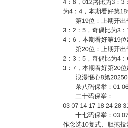
4：6，012路比为3：
为4：4，本期看好第1
第19位：上期开出号码
3：2：5，奇偶比为3
4：6，本期看好第19
第20位：上期开出号码
2：3：5，奇偶比为4
3：7，本期看好第20
浪漫惬心8第20250
杀八码保举：01 06 19 
二十码保举：
03 07 14 17 18 24 28 3
十七码保举：03 07 17 18 
作念选10复式、胆拖投