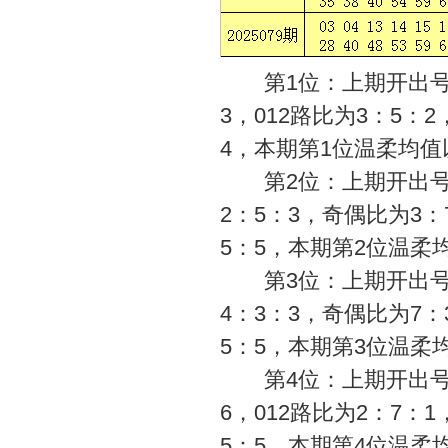
第1位：上期开出号码
3，012路比为3：5
4，本期第1位温柔均值
第2位：上期开出号码0
2：5：3，奇偶比为3
5：5，本期第2位温柔
第3位：上期开出号码1
4：3：3，奇偶比为7
5：5，本期第3位温柔
第4位：上期开出号码
6，012路比为2：7：
5：5，本期第4位温柔