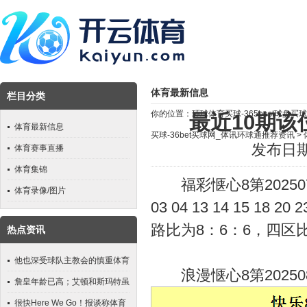
体育最新信息
栏目分类
你的位置：
环球体育买球-365best球盘买球-
最近10期该
体育最新信息
买球-36bet买球网_体讯环球通推荐资讯
>
发布日期：
体育赛事直播
体育集锦
福彩惬心8第20250
体育录像/图片
03 04 13 14 15 18 20
路比为8：6：6，四区比
热点资讯
他也深受球队主教会的慎重体育
浪漫惬心8第20250
最新信息
詹皇年龄已高；艾顿和斯玛特虽
有硬货体育最新信息
很快Here We Go！报谈称体育