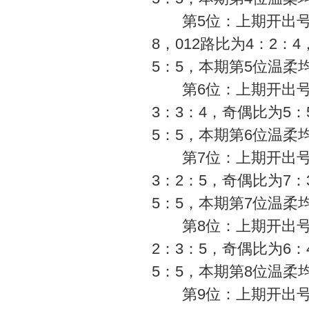
第5位：上期开出号码
8，012路比为4：2：
5：5，本期第5位温柔
第6位：上期开出号码1
3：3：4，奇偶比为5
5：5，本期第6位温柔
第7位：上期开出号码2
3：2：5，奇偶比为7
5：5，本期第7位温柔
第8位：上期开出号码2
2：3：5，奇偶比为6
5：5，本期第8位温柔
第9位：上期开出号码2