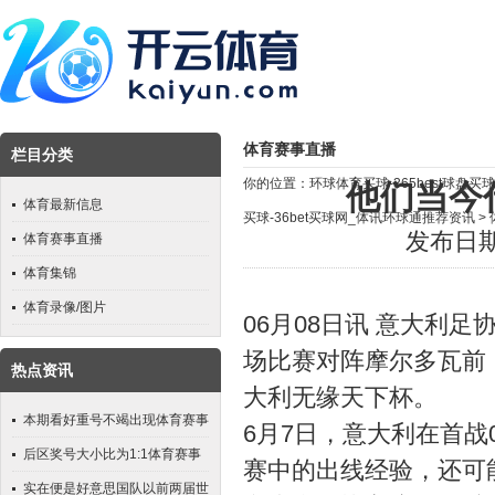
体育赛事直播
栏目分类
你的位置：
环球体育买球-365best球盘买球-
他们当今
体育最新信息
买球-36bet买球网_体讯环球通推荐资讯
>
发布日期：
体育赛事直播
体育集锦
体育录像/图片
06月08日讯 意大利
场比赛对阵摩尔多瓦前
热点资讯
大利无缘天下杯。
本期看好重号不竭出现体育赛事
6月7日，意大利在首战
直播
后区奖号大小比为1:1体育赛事
赛中的出线经验，还可
直播
实在便是好意思国队以前两届世