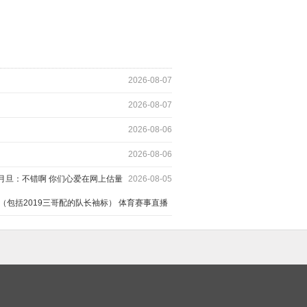
2026-08-07
2026-08-07
2026-08-06
2026-08-06
月旦：不错啊 你们心爱在网上估量
2026-08-05
 （包括2019三哥配的队长袖标） 体育赛事直播