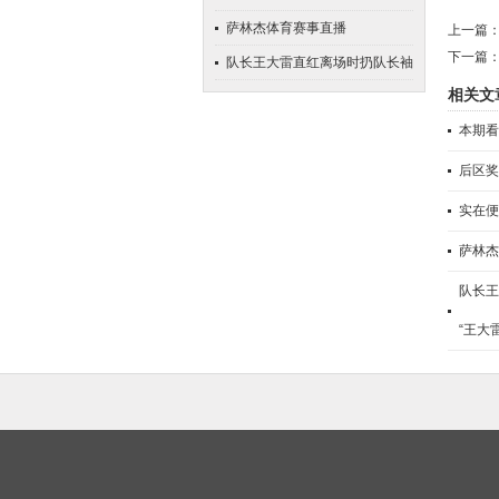
锦赛的金牌总额体育赛事直播
萨林杰体育赛事直播
上一篇
下一篇
队长王大雷直红离场时扔队长袖
相关文
标激发争议！王大雷本日在个东
说念主抖音辩论区回话外界月
本期看
旦：不错啊 你
后区奖
实在便
萨林杰
队长王
“王大