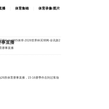
直播
体育集锦
体育录像/图片
g买球站-bat365体球-2026世界杯买球网-全讯新2
赛事直播
体育赛事直播
6
场26胜体育赛事直播，15-16赛季作念到过客场