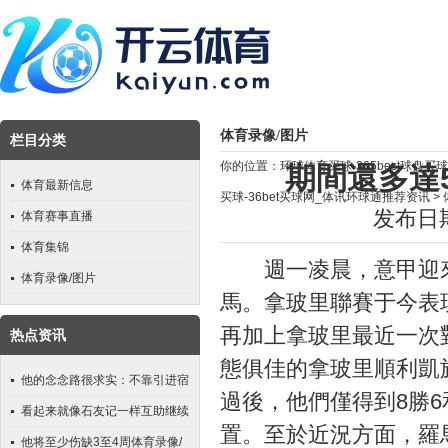
体育录像/图片
栏目分类
你的位置：
环球体育买球-365best球盘买球-
期間還多達
体育最新信息
买球-36bet买球网_体讯环球通推荐资讯
>
发布日期
体育赛事直播
体育集锦
週一凌晨，意甲迎來
体育录像/图片
馬。拿玻里聯賽于今表
再加上拿玻里最近一次
热点资讯
態俱佳的拿玻里順利凱
他的念念路很求实：不靠引进宿
過後，他們僅得到8勝6
将博眼球体育录像/图片
看起来就像石友记一样互助继续
置。至於近況方面，羅
体育录像/图片
他将至少伤缺3至4周体育录像/