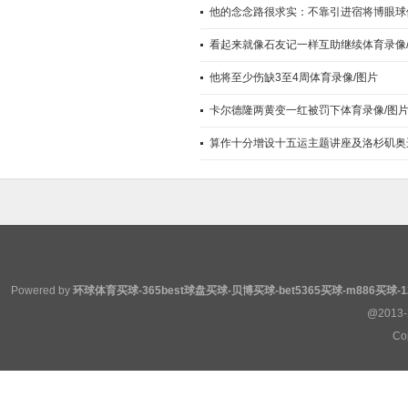
他的念念路很求实：不靠引进宿将博眼球
看起来就像石友记一样互助继续体育录像
他将至少伤缺3至4周体育录像/图片
卡尔德隆两黄变一红被罚下体育录像/图
算作十分增设十五运主题讲座及洛杉矶奥
Powered by
环球体育买球-365best球盘买球-贝博买球-bet5365买球-m886买球
@2013-
Co