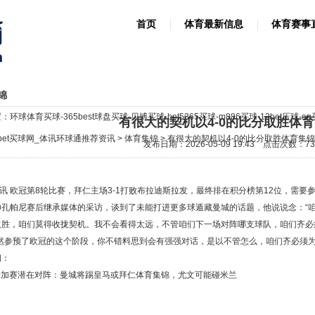
首页
体育最新信息
体育赛事
锦
置：
环球体育买球-365best球盘买球-贝博买球-bet5365买球-m886买球-12bet压球-a
有很大的契机以4-0的比分取胜体
6bet买球网_体讯环球通推荐资讯
>
体育集锦
> 有很大的契机以4-0的比分取胜体育集锦
发布日期：2026-05-09 19:43 点击次数：7
日讯 欧冠第8轮比赛，拜仁主场3-1打败布拉迪斯拉发，最终排在积分榜第12位，需要
帅孔帕尼赛后继承媒体的采访，谈到了未能打进更多球遁藏曼城的话题，他说说念：“咱
取胜，咱们莫得收拢契机。我不会看得太远，不管咱们下一场对阵哪支球队，咱们齐必
依然参预了欧冠的这个阶段，你不错料思到会有强强对话，是以不管怎么，咱们齐必须为
闻：
附加赛潜在对阵：曼城将踢皇马或拜仁体育集锦，尤文可能碰米兰