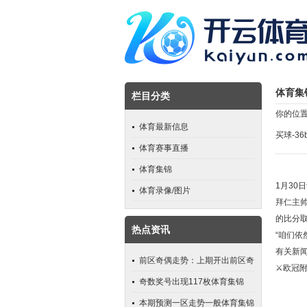
体育集
栏目分类
你的位
体育最新信息
买球-3
体育赛事直播
体育集锦
1月30
体育录像/图片
拜仁主
的比分
热点资讯
“咱们
有关新
前区奇偶走势：上期开出前区奇
⚔欧冠
偶比2：3体育集锦
奇数奖号出现117枚体育集锦
本期预测一区走势一般体育集锦