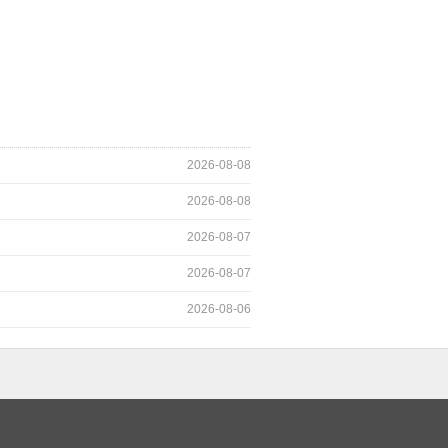
2026-08-08
2026-08-08
2026-08-07
2026-08-07
2026-08-06